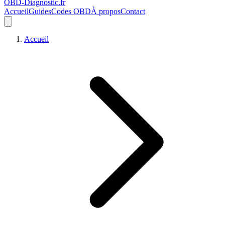
OBD-Diagnostic
.fr
Accueil
Guides
Codes OBD
À propos
Contact
Accueil