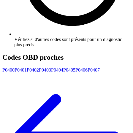
Vérifiez si d'autres codes sont présents pour un diagnostic
plus précis
Codes OBD proches
P0400
P0401
P0402
P0403
P0404
P0405
P0406
P0407