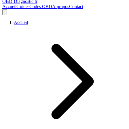
OBD-Diagnostic
.fr
Accueil
Guides
Codes OBD
À propos
Contact
Accueil