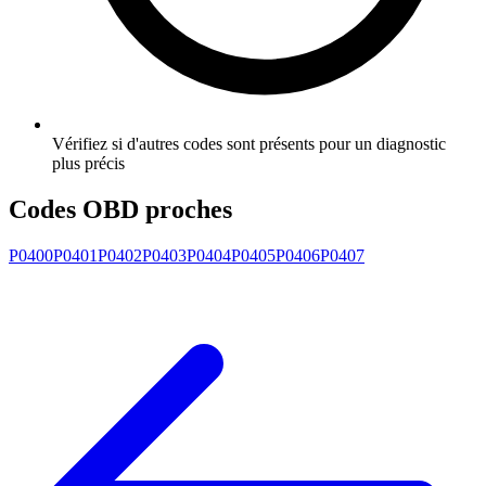
Vérifiez si d'autres codes sont présents pour un diagnostic
plus précis
Codes OBD proches
P0400
P0401
P0402
P0403
P0404
P0405
P0406
P0407