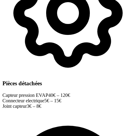
Pièces détachées
Capteur pression EVAP
40
€ –
120
€
Connecteur electrique
5
€ –
15
€
Joint capteur
3
€ –
8
€