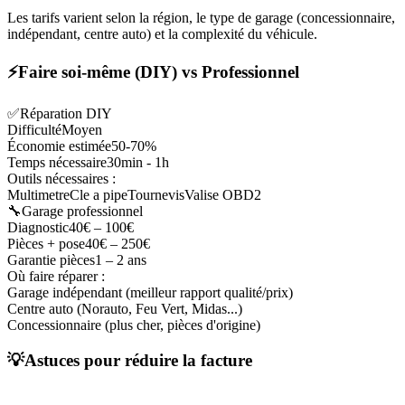
Les tarifs varient selon la région, le type de garage (concessionnaire,
indépendant, centre auto) et la complexité du véhicule.
⚡
Faire soi-même (DIY) vs Professionnel
✅
Réparation DIY
Difficulté
Moyen
Économie estimée
50-70%
Temps nécessaire
30min - 1h
Outils nécessaires :
Multimetre
Cle a pipe
Tournevis
Valise OBD2
🔧
Garage professionnel
Diagnostic
40€ – 100€
Pièces + pose
40
€ –
250
€
Garantie pièces
1 – 2 ans
Où faire réparer :
Garage indépendant (meilleur rapport qualité/prix)
Centre auto (Norauto, Feu Vert, Midas...)
Concessionnaire (plus cher, pièces d'origine)
💡
Astuces pour réduire la facture