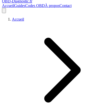
OBD-Diagnostic
.fr
Accueil
Guides
Codes OBD
À propos
Contact
Accueil