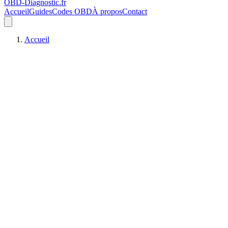
OBD-Diagnostic
.fr
Accueil
Guides
Codes OBD
À propos
Contact
Accueil