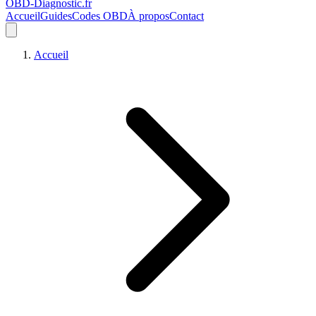
OBD-Diagnostic
.fr
Accueil
Guides
Codes OBD
À propos
Contact
Accueil