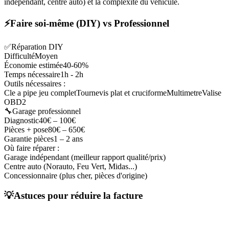
indépendant, centre auto) et la complexité du véhicule.
⚡
Faire soi-même (DIY) vs Professionnel
✅
Réparation DIY
Difficulté
Moyen
Économie estimée
40-60%
Temps nécessaire
1h - 2h
Outils nécessaires :
Cle a pipe jeu complet
Tournevis plat et cruciforme
Multimetre
Valise
OBD2
🔧
Garage professionnel
Diagnostic
40€ – 100€
Pièces + pose
80
€ –
650
€
Garantie pièces
1 – 2 ans
Où faire réparer :
Garage indépendant (meilleur rapport qualité/prix)
Centre auto (Norauto, Feu Vert, Midas...)
Concessionnaire (plus cher, pièces d'origine)
💡
Astuces pour réduire la facture