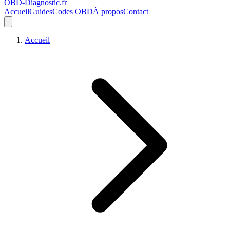
OBD-Diagnostic
.fr
Accueil
Guides
Codes OBD
À propos
Contact
Accueil