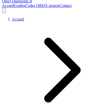
OBD-Diagnostic
.fr
Accueil
Guides
Codes OBD
À propos
Contact
Accueil