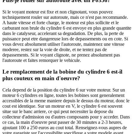
Puis-je rouler sur autoroute avec un P0356?
Si le voyant moteur est fixe et non clignotant, vous pouvez
techniquement rouler sur autoroute, mais ce n'est pas recommande.
A haute vitesse et forte charge, le moteur est plus sollicite et le
carburant non brule du cylindre 6 est envoye en plus grande quantite
dans le catalyseur, accelerant sa degradation. De plus, la perte de
puissance peut etre dangereuse lors de depassements ou en cote. Si
vous devez absolument utiliser l'autoroute, maintenez une vitesse
moderee, restez sur la voie de droite, et ne tentez pas de
depassements. Si le voyant clignote, ne prenez absolument pas
l'autoroute et faites remorquer le vehicule.
Le remplacement de la bobine du cylindre 6 est-il
plus couteux en main d'oeuvre?
Cela depend de la position du cylindre 6 sur votre moteur. Sur un
moteur 6 cylindres en ligne, toutes les bobines sont generalement
accessibles de la meme maniere depuis le dessus du moteur, donc le
cout est identique. Sur un moteur en V, le cylindre 6 est souvent
situe sur le banc arriere, ce qui peut necessiter la depose du
collecteur d'admission ou d'autres composants pour y acceder. Dans
ce cas, la main d'oeuvre peut passer de 30 minutes a 2-3 heures,
ajoutant 100 a 250 euros au cout total. Renseignez-vous aupres de
votre garagiste sur l'accessibilite specifique a votre modele avant