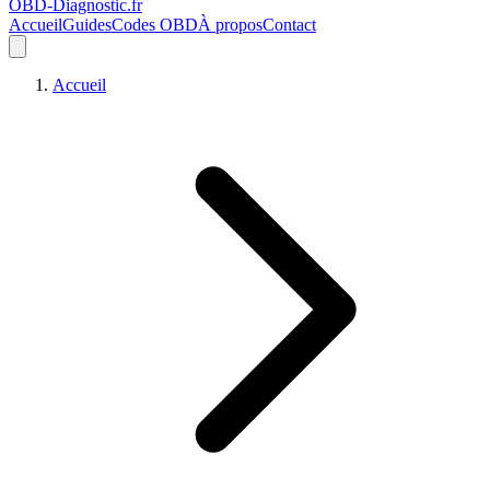
OBD-Diagnostic
.fr
Accueil
Guides
Codes OBD
À propos
Contact
Accueil