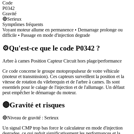
Code
P0342
Gravité
🔴
Serieux
Symptômes fréquents
Voyant moteur allume en permanence • Demarrage prolonge ou
difficile • Passage en mode d'injection degrade
⚙️
Qu'est-ce que le code
P0342
?
Arbre à cames Position Capteur Circuit hors plage/performance
Ce code concerne le groupe motopropulseur de votre véhicule
(moteur et transmission). Ces capteurs surveillent la position et la
vitesse de rotation du vilebrequin et de l'arbre à cames. Ils sont
essentiels pour le calage de l'injection et de l'allumage. Un défaut
peut empêcher le démarrage du moteur.
🔴
Gravité et risques
🔴
Niveau de gravité :
Serieux
Un signal CMP trop bas force le calculateur en mode d'injection
degradee, ce qui reduit significativement les performances et la