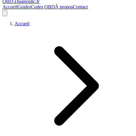
OBD-Diagnostic
.fr
Accueil
Guides
Codes OBD
À propos
Contact
Accueil