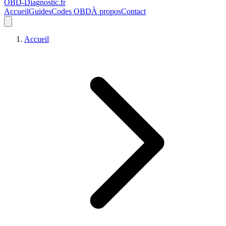
OBD-Diagnostic
.fr
Accueil
Guides
Codes OBD
À propos
Contact
Accueil