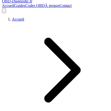
OBD-Diagnostic
.fr
Accueil
Guides
Codes OBD
À propos
Contact
Accueil