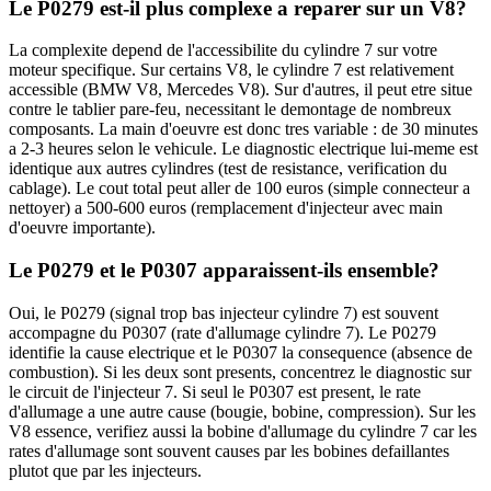
Le P0279 est-il plus complexe a reparer sur un V8?
La complexite depend de l'accessibilite du cylindre 7 sur votre
moteur specifique. Sur certains V8, le cylindre 7 est relativement
accessible (BMW V8, Mercedes V8). Sur d'autres, il peut etre situe
contre le tablier pare-feu, necessitant le demontage de nombreux
composants. La main d'oeuvre est donc tres variable : de 30 minutes
a 2-3 heures selon le vehicule. Le diagnostic electrique lui-meme est
identique aux autres cylindres (test de resistance, verification du
cablage). Le cout total peut aller de 100 euros (simple connecteur a
nettoyer) a 500-600 euros (remplacement d'injecteur avec main
d'oeuvre importante).
Le P0279 et le P0307 apparaissent-ils ensemble?
Oui, le P0279 (signal trop bas injecteur cylindre 7) est souvent
accompagne du P0307 (rate d'allumage cylindre 7). Le P0279
identifie la cause electrique et le P0307 la consequence (absence de
combustion). Si les deux sont presents, concentrez le diagnostic sur
le circuit de l'injecteur 7. Si seul le P0307 est present, le rate
d'allumage a une autre cause (bougie, bobine, compression). Sur les
V8 essence, verifiez aussi la bobine d'allumage du cylindre 7 car les
rates d'allumage sont souvent causes par les bobines defaillantes
plutot que par les injecteurs.