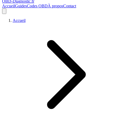
OBD-Diagnostic
.fr
Accueil
Guides
Codes OBD
À propos
Contact
Accueil