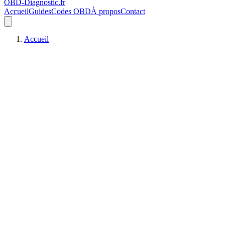
OBD-Diagnostic
.fr
Accueil
Guides
Codes OBD
À propos
Contact
Accueil