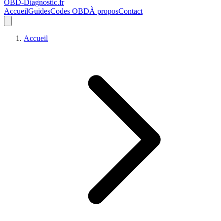
OBD-Diagnostic
.fr
Accueil
Guides
Codes OBD
À propos
Contact
Accueil