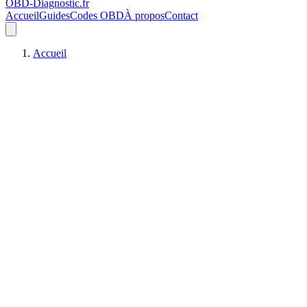
OBD-Diagnostic
.fr
Accueil
Guides
Codes OBD
À propos
Contact
Accueil