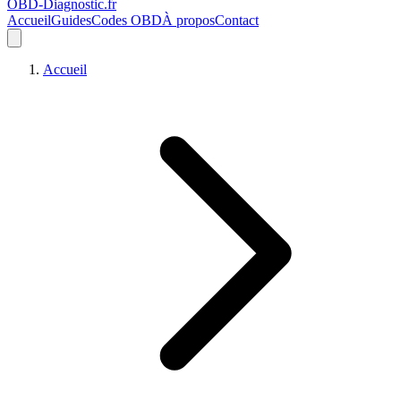
OBD-Diagnostic
.fr
Accueil
Guides
Codes OBD
À propos
Contact
Accueil