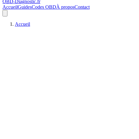
OBD-Diagnostic
.fr
Accueil
Guides
Codes OBD
À propos
Contact
Accueil