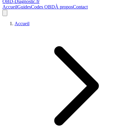
OBD-Diagnostic
.fr
Accueil
Guides
Codes OBD
À propos
Contact
Accueil