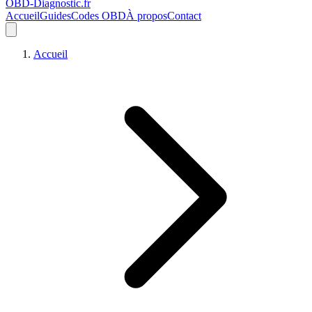
OBD-Diagnostic
.fr
Accueil
Guides
Codes OBD
À propos
Contact
Accueil