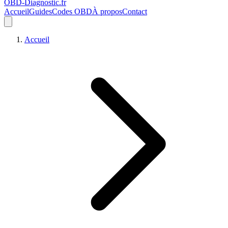
OBD-Diagnostic
.fr
Accueil
Guides
Codes OBD
À propos
Contact
Accueil