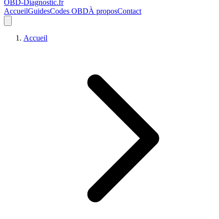
OBD-Diagnostic
.fr
Accueil
Guides
Codes OBD
À propos
Contact
Accueil