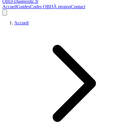
OBD-Diagnostic
.fr
Accueil
Guides
Codes OBD
À propos
Contact
Accueil