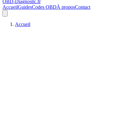
OBD-Diagnostic
.fr
Accueil
Guides
Codes OBD
À propos
Contact
Accueil