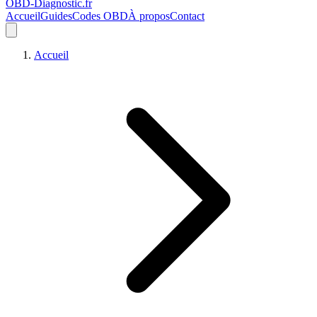
OBD-Diagnostic
.fr
Accueil
Guides
Codes OBD
À propos
Contact
Accueil