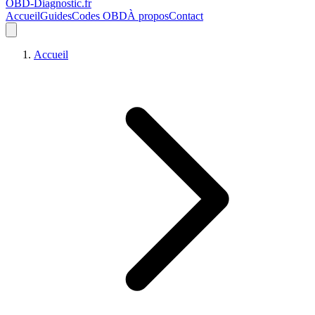
OBD-Diagnostic
.fr
Accueil
Guides
Codes OBD
À propos
Contact
Accueil