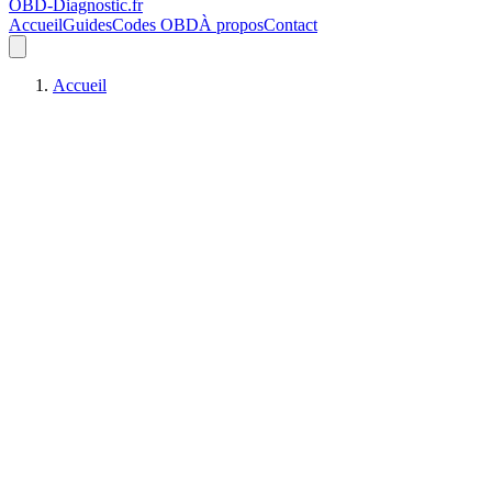
OBD-Diagnostic
.fr
Accueil
Guides
Codes OBD
À propos
Contact
Accueil