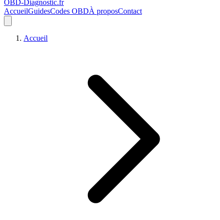
OBD-Diagnostic
.fr
Accueil
Guides
Codes OBD
À propos
Contact
Accueil