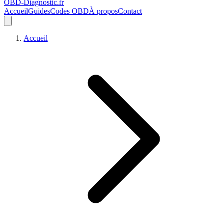
OBD-Diagnostic
.fr
Accueil
Guides
Codes OBD
À propos
Contact
Accueil