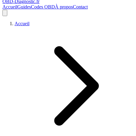
OBD-Diagnostic
.fr
Accueil
Guides
Codes OBD
À propos
Contact
Accueil