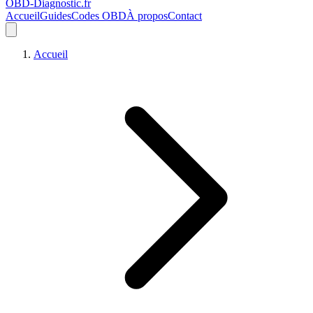
OBD-Diagnostic
.fr
Accueil
Guides
Codes OBD
À propos
Contact
Accueil