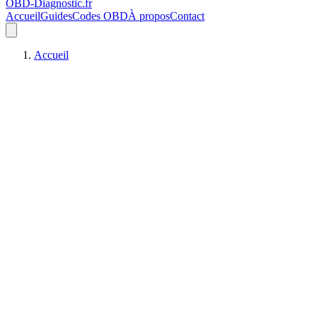
OBD-Diagnostic
.fr
Accueil
Guides
Codes OBD
À propos
Contact
Accueil