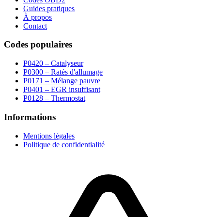
Guides pratiques
À propos
Contact
Codes populaires
P0420 – Catalyseur
P0300 – Ratés d'allumage
P0171 – Mélange pauvre
P0401 – EGR insuffisant
P0128 – Thermostat
Informations
Mentions légales
Politique de confidentialité