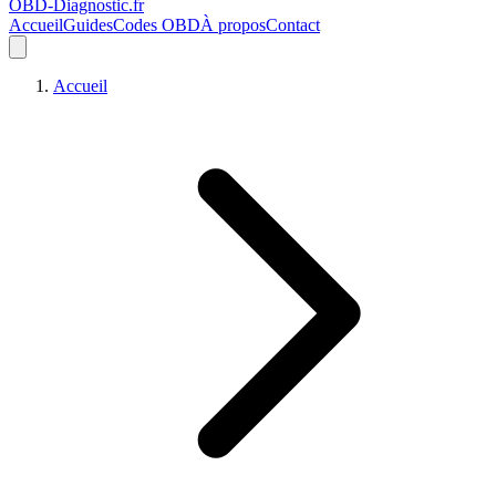
OBD-Diagnostic
.fr
Accueil
Guides
Codes OBD
À propos
Contact
Accueil