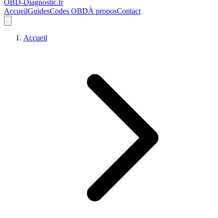
OBD-Diagnostic
.fr
Accueil
Guides
Codes OBD
À propos
Contact
Accueil