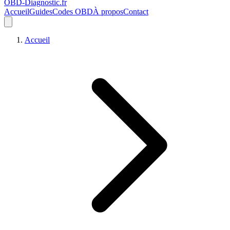
OBD-Diagnostic
.fr
Accueil
Guides
Codes OBD
À propos
Contact
Accueil