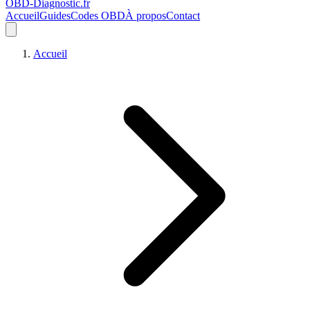
OBD-Diagnostic
.fr
Accueil
Guides
Codes OBD
À propos
Contact
Accueil