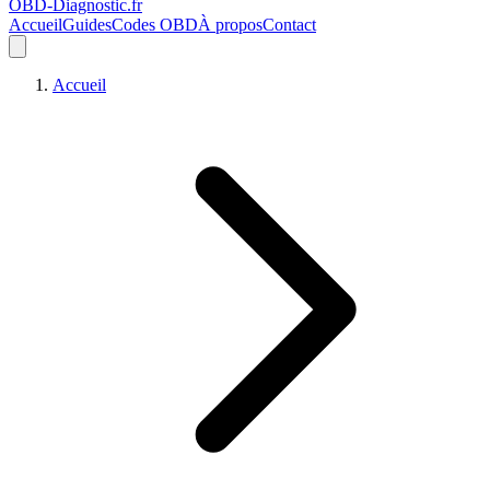
OBD-Diagnostic
.fr
Accueil
Guides
Codes OBD
À propos
Contact
Accueil