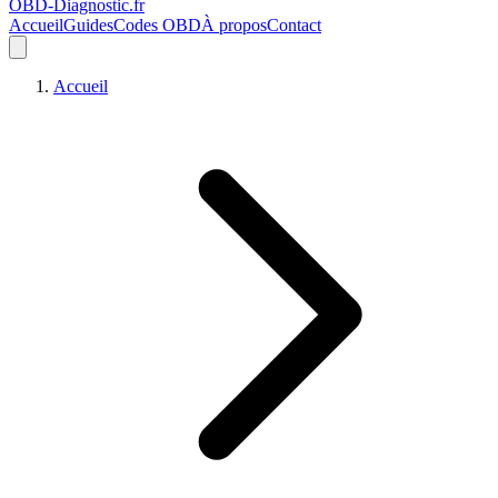
OBD-Diagnostic
.fr
Accueil
Guides
Codes OBD
À propos
Contact
Accueil